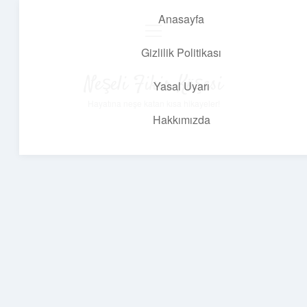
Anasayfa
menüyü
aç
Gizlilik Politikası
Neşeli Fikir Köşesi
Yasal Uyarı
Hayatına neşe katan kısa hikayeler!
Hakkımızda