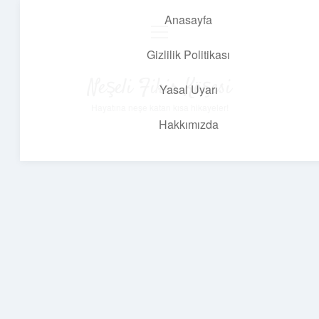
Anasayfa
menüyü
aç
Gizlilik Politikası
Neşeli Fikir Köşesi
Yasal Uyarı
Hayatına neşe katan kısa hikayeler!
Hakkımızda