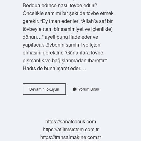
Beddua edince nasıl tövbe edilir?
Öncelikle samimi bir şekilde tövbe etmek
gerekir. “Ey iman edenler! “Allah’a saf bir
tövbeyle (tam bir samimiyet ve içtenlikle)
dönün…” ayeti bunu ifade eder ve
yapılacak tövbenin samimi ve içten
olmasını gerektirir. “Günahlara tövbe,
pişmanlık ve bağışlanmadan ibarettir.”
Hadis de buna işaret eder.…
Beddua
Devamını okuyun
Yorum Bırak
Eden
Kişiye
Ne
Denir
https://sanatcocuk.com
https://atilimsistem.com.tr
https://transalmakine.com.tr