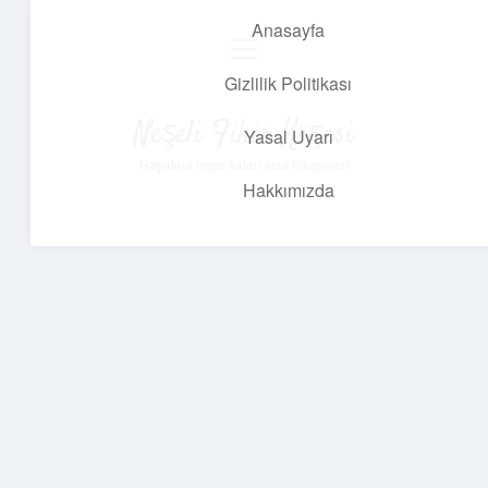
Anasayfa
menüyü
aç
Gizlilik Politikası
Neşeli Fikir Köşesi
Yasal Uyarı
Hayatına neşe katan kısa hikayeler!
Hakkımızda