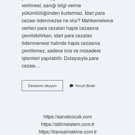
verilmesi, sanığı bilgi verme
yükümlülüğünden kurtarmaz. İdari para
cezası ödenmezse ne olur? Mahkemelerce
verilen para cezaları hapis cezasına
çevrilebilirken, idari para cezaları
ödenmemesi halinde hapis cezasına
çevrilemez, sadece icra ve müsadere
işlemleri yapılabilir. Dolayısıyla para
cezası…
5429
Devamını okuyun
Yorum Bırak
Sayılı
Kanun
Idari
Para
Cezası
https://sanatcocuk.com
Ne
https://atilimsistem.com.tr
Kadar
https://transalmakine.com.tr