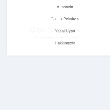
Anasayfa
menüyü
aç
Gizlilik Politikası
Neşeli Fikir Köşesi
Yasal Uyarı
Hayatına neşe katan kısa hikayeler!
Hakkımızda