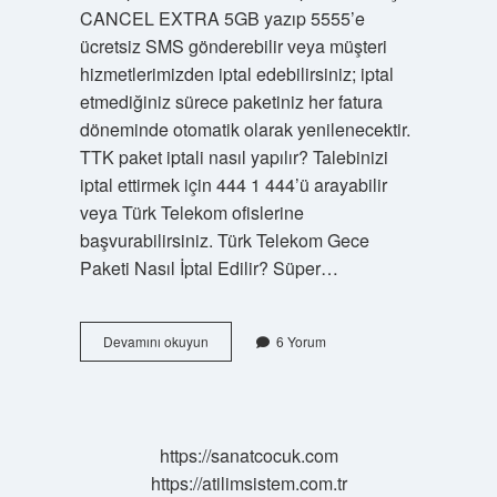
CANCEL EXTRA 5GB yazıp 5555’e
ücretsiz SMS gönderebilir veya müşteri
hizmetlerimizden iptal edebilirsiniz; iptal
etmediğiniz sürece paketiniz her fatura
döneminde otomatik olarak yenilenecektir.
TTK paket iptali nasıl yapılır? Talebinizi
iptal ettirmek için 444 1 444’ü arayabilir
veya Türk Telekom ofislerine
başvurabilirsiniz. Türk Telekom Gece
Paketi Nasıl İptal Edilir? Süper…
Türk
Devamını okuyun
6 Yorum
Telekom
Paket
Iptal
Etme
Nasıl
https://sanatcocuk.com
Yapılır
https://atilimsistem.com.tr