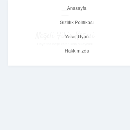
Anasayfa
menüyü
aç
Gizlilik Politikası
Neşeli Fikir Köşesi
Yasal Uyarı
Hayatına neşe katan kısa hikayeler!
Hakkımızda