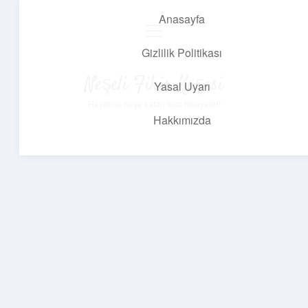
Anasayfa
menüyü
aç
Gizlilik Politikası
Neşeli Fikir Köşesi
Yasal Uyarı
Hayatına neşe katan kısa hikayeler!
Hakkımızda