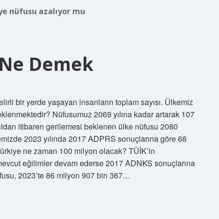
ye nüfusu azalıyor mu
i Ne Demek
lirli bir yerde yaşayan insanların toplam sayısı. Ülkemiz
eklenmektedir? Nüfusumuz 2069 yılına kadar artarak 107
yıldan itibaren gerilemesi beklenen ülke nüfusu 2080
lkemizde 2023 yılında 2017 ADPRS sonuçlarına göre 68
r. Türkiye ne zaman 100 milyon olacak? TÜİK’in
 mevcut eğilimler devam ederse 2017 ADNKS sonuçlarına
üfusu, 2023’te 86 milyon 907 bin 367…