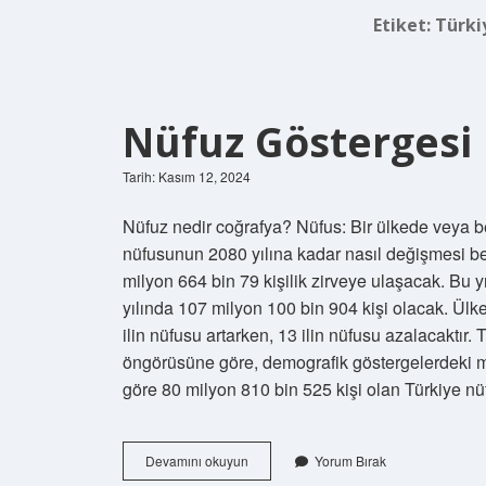
Etiket:
Türki
Nüfuz Gösterges
Tarih: Kasım 12, 2024
Nüfuz nedir coğrafya? Nüfus: Bir ülkede veya be
nüfusunun 2080 yılına kadar nasıl değişmesi b
milyon 664 bin 79 kişilik zirveye ulaşacak. Bu 
yılında 107 milyon 100 bin 904 kişi olacak. Ü
ilin nüfusu artarken, 13 ilin nüfusu azalacaktı
öngörüsüne göre, demografik göstergelerdeki
göre 80 milyon 810 bin 525 kişi olan Türkiye n
Nüfuz
Devamını okuyun
Yorum Bırak
Göstergesi