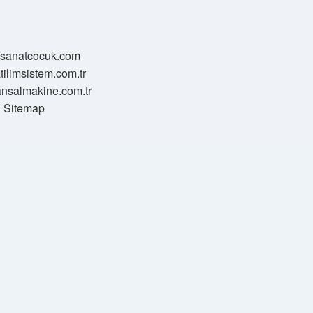
//sanatcocuk.com
atilimsistem.com.tr
transalmakine.com.tr
Sitemap