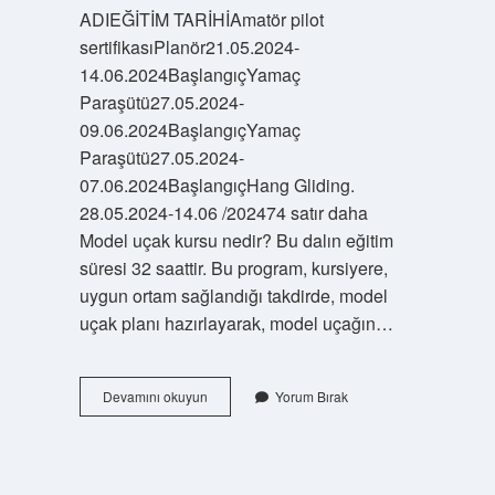
ADIEĞİTİM TARİHİAmatör pilot
sertifikasıPlanör21.05.2024-
14.06.2024BaşlangıçYamaç
Paraşütü27.05.2024-
09.06.2024BaşlangıçYamaç
Paraşütü27.05.2024-
07.06.2024BaşlangıçHang Gliding.
28.05.2024-14.06 /202474 satır daha
Model uçak kursu nedir? Bu dalın eğitim
süresi 32 saattir. Bu program, kursiyere,
uygun ortam sağlandığı takdirde, model
uçak planı hazırlayarak, model uçağın…
Thk
Devamını okuyun
Yorum Bırak
Model
Uçak
Sertifikası
Nasıl
Alınır