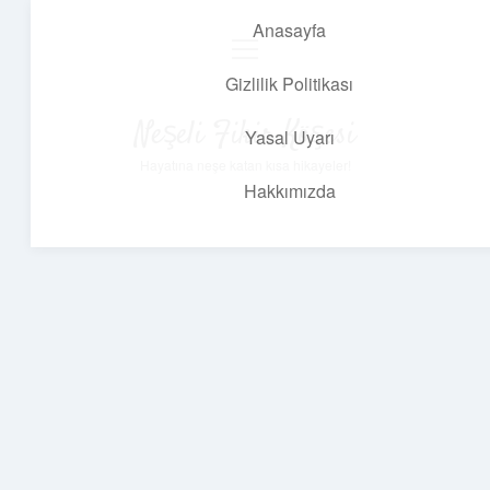
Anasayfa
menüyü
aç
Gizlilik Politikası
Neşeli Fikir Köşesi
Yasal Uyarı
Hayatına neşe katan kısa hikayeler!
Hakkımızda