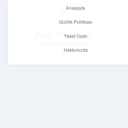
Anasayfa
menüyü
aç
Gizlilik Politikası
Neşeli Fikir Köşesi
Yasal Uyarı
Hayatına neşe katan kısa hikayeler!
Hakkımızda