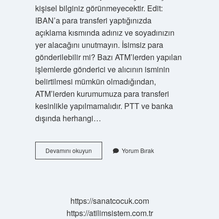
kişisel bilginiz görünmeyecektir. Edit:
IBAN’a para transferi yaptığınızda
açıklama kısmında adınız ve soyadınızın
yer alacağını unutmayın. İsimsiz para
gönderilebilir mi? Bazı ATM’lerden yapılan
işlemlerde gönderici ve alıcının isminin
belirtilmesi mümkün olmadığından,
ATM’lerden kurumumuza para transferi
kesinlikle yapılmamalıdır. PTT ve banka
dışında herhangi…
Isim
Devamını okuyun
Yorum Bırak
Vermeden
Ibana
Para
Atılır
Mı
https://sanatcocuk.com
https://atilimsistem.com.tr