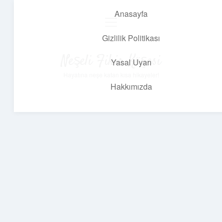
Anasayfa
menüyü
aç
Gizlilik Politikası
Neşeli Fikir Köşesi
Yasal Uyarı
Hayatına neşe katan kısa hikayeler!
Hakkımızda