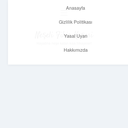
Anasayfa
menüyü
aç
Gizlilik Politikası
Neşeli Fikir Köşesi
Yasal Uyarı
Hayatına neşe katan kısa hikayeler!
Hakkımızda