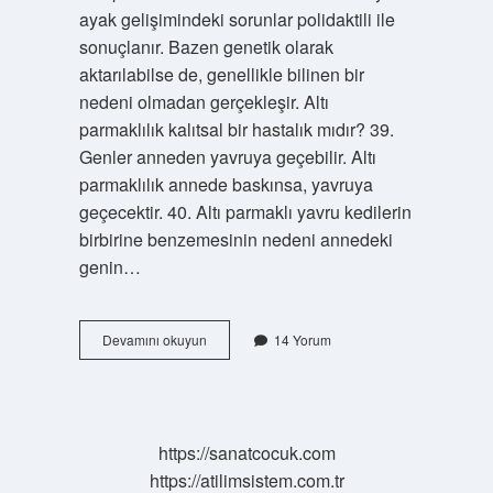
ayak gelişimindeki sorunlar polidaktili ile
sonuçlanır. Bazen genetik olarak
aktarılabilse de, genellikle bilinen bir
nedeni olmadan gerçekleşir. Altı
parmaklılık kalıtsal bir hastalık mıdır? 39.
Genler anneden yavruya geçebilir. Altı
parmaklılık annede baskınsa, yavruya
geçecektir. 40. Altı parmaklı yavru kedilerin
birbirine benzemesinin nedeni annedeki
genin…
6
Devamını okuyun
14 Yorum
Parmaklı
Olmak
Mutasyon
Mu
https://sanatcocuk.com
https://atilimsistem.com.tr