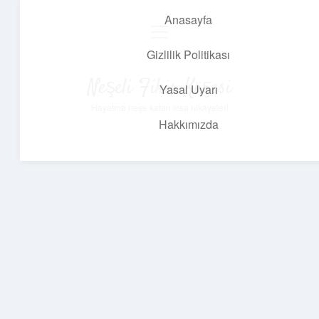
Anasayfa
menüyü
aç
Gizlilik Politikası
Neşeli Fikir Köşesi
Yasal Uyarı
Hayatına neşe katan kısa hikayeler!
Hakkımızda