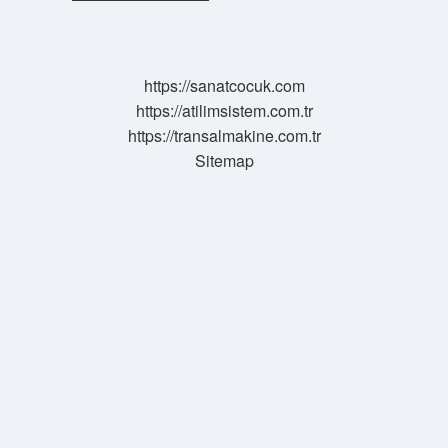
Kuruluşlarının
Toplumda
Yardımlaşma
Ve
https://sanatcocuk.com
Dayanışma
https://atilimsistem.com.tr
Katkıları
Nelerdir
https://transalmakine.com.tr
Sitemap