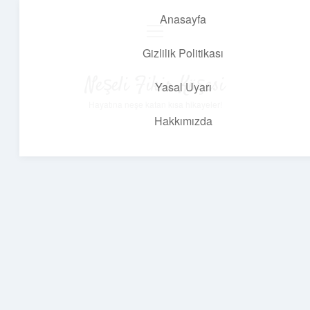
Anasayfa
menüyü
aç
Gizlilik Politikası
Neşeli Fikir Köşesi
Yasal Uyarı
Hayatına neşe katan kısa hikayeler!
Hakkımızda