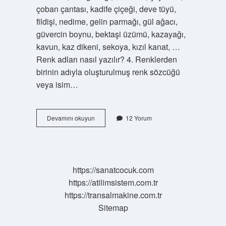
çoban çantası, kadife çiçeği, deve tüyü,
fildişi, nedime, gelin parmağı, gül ağacı,
güvercin boynu, bektaşi üzümü, kazayağı,
kavun, kaz dikeni, sekoya, kızıl kanat, …
Renk adları nasıl yazılır? 4. Renklerden
birinin adıyla oluşturulmuş renk sözcüğü
veya isim…
Gül
Devamını okuyun
12 Yorum
Kurusu
Rengi
Nasıl
Yazılır
https://sanatcocuk.com
https://atilimsistem.com.tr
https://transalmakine.com.tr
Sitemap