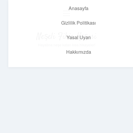
Anasayfa
menüyü
aç
Gizlilik Politikası
Neşeli Fikir Köşesi
Yasal Uyarı
Hayatına neşe katan kısa hikayeler!
Hakkımızda