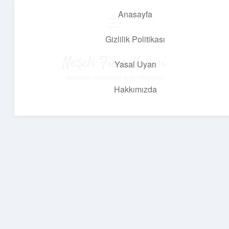
Anasayfa
menüyü
aç
Gizlilik Politikası
Neşeli Fikir Köşesi
Yasal Uyarı
Hayatına neşe katan kısa hikayeler!
Hakkımızda