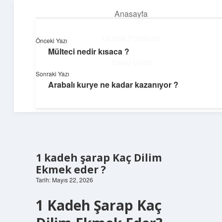
Anasayfa
menüyü
aç
Gizlilik Politikası
Önceki Yazı
Mülteci nedir kısaca ?
Neşeli Fikir Köşesi
Yasal Uyarı
Sonraki Yazı
Hayatına neşe katan kısa hikayeler!
Arabalı kurye ne kadar kazanıyor ?
Hakkımızda
1 kadeh şarap Kaç Dilim
Ekmek eder ?
Tarih: Mayıs 22, 2026
1 Kadeh Şarap Kaç