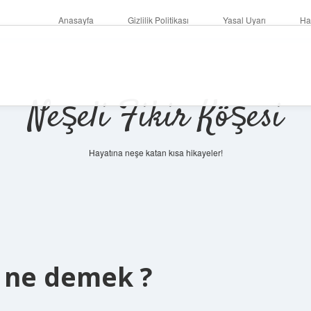
Anasayfa
Gizlilik Politikası
Yasal Uyarı
Ha
Neşeli Fikir Köşesi
Hayatına neşe katan kısa hikayeler!
 ne demek ?