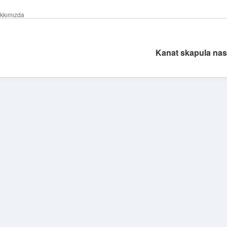
kkımızda
Kanat skapula nasıl
Sidebar
ilbet giriş