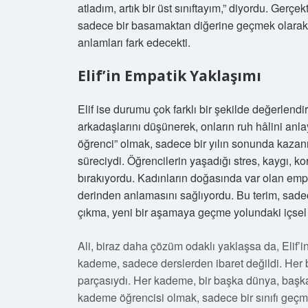
atladım, artık bir üst sınıftayım,” diyordu. Ge
sadece bir basamaktan diğerine geçmek olarak 
anlamları fark edecekti.
Elif’in Empatik Yaklaşımı
Elif ise durumu çok farklı bir şekilde değerlen
arkadaşlarını düşünerek, onların ruh hâlini anl
öğrenci” olmak, sadece bir yılın sonunda kazan
süreciydi. Öğrencilerin yaşadığı stres, kaygı, kor
bırakıyordu. Kadınların doğasında var olan empa
derinden anlamasını sağlıyordu. Bu terim, sadece
çıkma, yeni bir aşamaya geçme yolundaki içsel 
Ali, biraz daha çözüm odaklı yaklaşsa da, Elif’in
kademe, sadece derslerden ibaret değildi. Her b
parçasıydı. Her kademe, bir başka dünya, başka b
kademe öğrencisi olmak, sadece bir sınıfı geçm