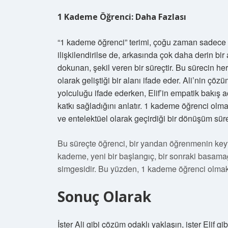
1 Kademe Öğrenci: Daha Fazlası
“1 kademe öğrenci” terimi, çoğu zaman sadece ö
ilişkilendirilse de, arkasında çok daha derin bir
dokunan, şekil veren bir süreçtir. Bu sürecin h
olarak geliştiği bir alanı ifade eder. Ali’nin çö
yolculuğu ifade ederken, Elif’in empatik bakış 
katkı sağladığını anlatır. 1 kademe öğrenci olm
ve entelektüel olarak geçirdiği bir dönüşüm süre
Bu süreçte öğrenci, bir yandan öğrenmenin keyfi
kademe, yeni bir başlangıç, bir sonraki basama
simgesidir. Bu yüzden, 1 kademe öğrenci olmak
Sonuç Olarak
İster Ali gibi çözüm odaklı yaklaşın, ister Elif 