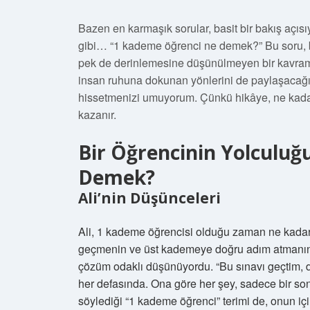
Bazen en karmaşık sorular, basit bir bakış açısı
gibi… “1 kademe öğrenci ne demek?” Bu soru, be
pek de derinlemesine düşünülmeyen bir kavram.
insan ruhuna dokunan yönlerini de paylaşacağım
hissetmenizi umuyorum. Çünkü hikâye, ne kada
kazanır.
Bir Öğrencinin Yolculuğ
Demek?
Ali’nin Düşünceleri
Ali, 1 kademe öğrencisi olduğu zaman ne kadar 
geçmenin ve üst kademeye doğru adım atmanın h
çözüm odaklı düşünüyordu. “Bu sınavı geçtim, 
her defasında. Ona göre her şey, sadece bir son
söylediği “1 kademe öğrenci” terimi de, onun içi