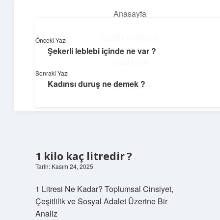
Anasayfa
menüyü
aç
Gizlilik Politikası
Önceki Yazı
Şekerli leblebi içinde ne var ?
Neşeli Fikir Köşesi
Yasal Uyarı
Sonraki Yazı
Hayatına neşe katan kısa hikayeler!
Kadınsı duruş ne demek ?
Hakkımızda
1 kilo kaç litredir ?
Tarih: Kasım 24, 2025
1 Litresi Ne Kadar? Toplumsal Cinsiyet,
Çeşitlilik ve Sosyal Adalet Üzerine Bir
Analiz