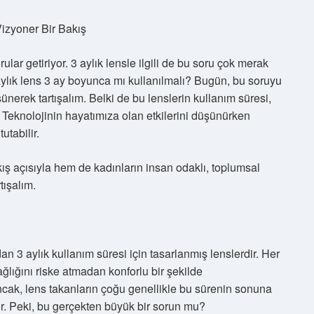
Vizyoner Bir Bakış
lar getiriyor. 3 aylık lensle ilgili de bu soru çok merak
 aylık lens 3 ay boyunca mı kullanılmalı? Bugün, bu soruyu
nerek tartışalım. Belki de bu lenslerin kullanım süresi,
! Teknolojinin hayatımıza olan etkilerini düşünürken
utabilir.
kış açısıyla hem de kadınların insan odaklı, toplumsal
tışalım.
ndan 3 aylık kullanım süresi için tasarlanmış lenslerdir. Her
sağlığını riske atmadan konforlu bir şekilde
ncak, lens takanların çoğu genellikle bu sürenin sonuna
or. Peki, bu gerçekten büyük bir sorun mu?