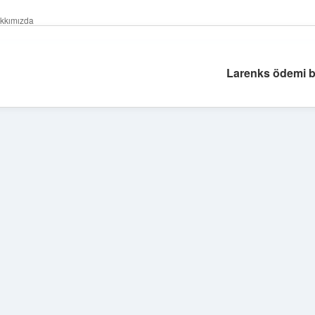
kkımızda
Larenks ödemi bel
Sidebar
ilbet giriş