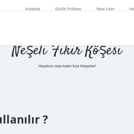
Anasayfa
Gizlilik Politikası
Yasal Uyarı
Ha
Neşeli Fikir Köşesi
Hayatına neşe katan kısa hikayeler!
llanılır ?