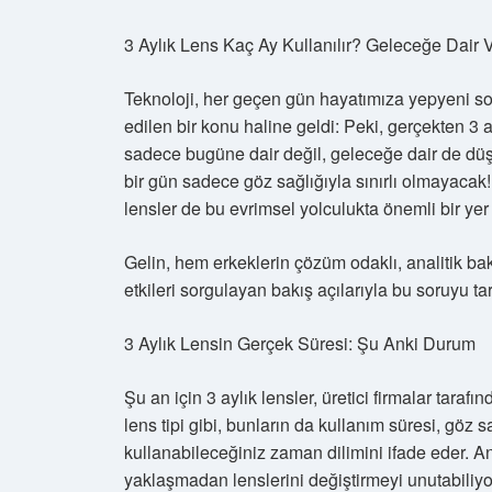
3 Aylık Lens Kaç Ay Kullanılır? Geleceğe Dair 
Teknoloji, her geçen gün hayatımıza yepyeni soru
edilen bir konu haline geldi: Peki, gerçekten 3
sadece bugüne dair değil, geleceğe dair de düşü
bir gün sadece göz sağlığıyla sınırlı olmayacak
lensler de bu evrimsel yolculukta önemli bir yer t
Gelin, hem erkeklerin çözüm odaklı, analitik ba
etkileri sorgulayan bakış açılarıyla bu soruyu tar
3 Aylık Lensin Gerçek Süresi: Şu Anki Durum
Şu an için 3 aylık lensler, üretici firmalar tarafı
lens tipi gibi, bunların da kullanım süresi, göz 
kullanabileceğiniz zaman dilimini ifade eder. A
yaklaşmadan lenslerini değiştirmeyi unutabiliy