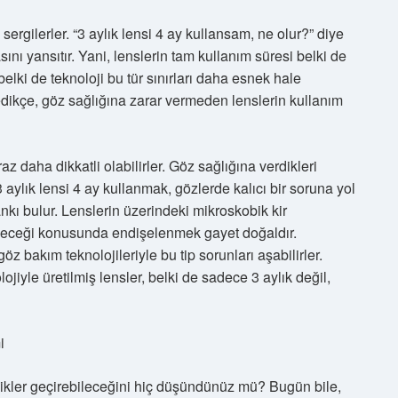
ergilerler. “3 aylık lensi 4 ay kullansam, ne olur?” diye
ını yansıtır. Yani, lenslerin tam kullanım süresi belki de
lki de teknoloji bu tür sınırları daha esnek hale
edikçe, göz sağlığına zarar vermeden lenslerin kullanım
raz daha dikkatli olabilirler. Göz sağlığına verdikleri
3 aylık lensi 4 ay kullanmak, gözlerde kalıcı bir soruna yol
kı bulur. Lenslerin üzerindeki mikroskobik kir
ebileceği konusunda endişelenmek gayet doğaldır.
öz bakım teknolojileriyle bu tip sorunları aşabilirler.
jiyle üretilmiş lensler, belki de sadece 3 aylık değil,
i
iklikler geçirebileceğini hiç düşündünüz mü? Bugün bile,