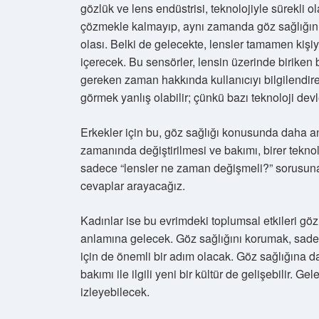
gözlük ve lens endüstrisi, teknolojiyle sürekli o
çözmekle kalmayıp, aynı zamanda göz sağlığını 
olası. Belki de gelecekte, lensler tamamen kişi
içerecek. Bu sensörler, lensin üzerinde biriken ba
gereken zaman hakkında kullanıcıyı bilgilendire
görmek yanlış olabilir; çünkü bazı teknoloji devleri
Erkekler için bu, göz sağlığı konusunda daha anali
zamanında değiştirilmesi ve bakımı, birer tekno
sadece “lensler ne zaman değişmeli?” sorusuna 
cevaplar arayacağız.
Kadınlar ise bu evrimdeki toplumsal etkileri göz
anlamına gelecek. Göz sağlığını korumak, sadece
için de önemli bir adım olacak. Göz sağlığına dai
bakımı ile ilgili yeni bir kültür de gelişebilir. G
izleyebilecek.