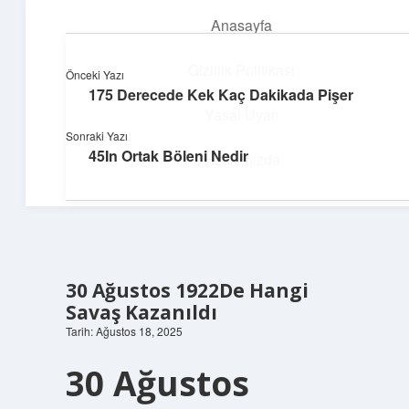
Anasayfa
menüyü
aç
Gizlilik Politikası
Önceki Yazı
175 Derecede Kek Kaç Dakikada Pişer
Neşeli Fikir Köşesi
Yasal Uyarı
Sonraki Yazı
Hayatına neşe katan kısa hikayeler!
45In Ortak Böleni Nedir
Hakkımızda
30 Ağustos 1922De Hangi
Savaş Kazanıldı
Tarih: Ağustos 18, 2025
30 Ağustos