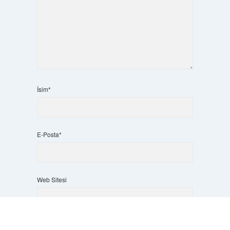
İsim*
E-Posta*
Web Sitesi
Scrol
to
the