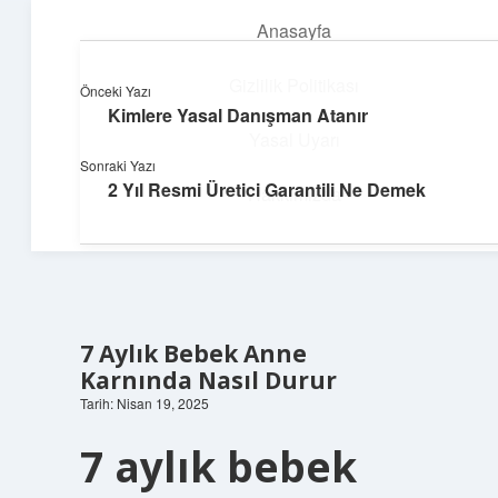
Anasayfa
menüyü
aç
Gizlilik Politikası
Önceki Yazı
Kimlere Yasal Danışman Atanır
Neşeli Fikir Köşesi
Yasal Uyarı
Sonraki Yazı
Hayatına neşe katan kısa hikayeler!
2 Yıl Resmi Üretici Garantili Ne Demek
Hakkımızda
7 Aylık Bebek Anne
Karnında Nasıl Durur
Tarih: Nisan 19, 2025
7 aylık bebek