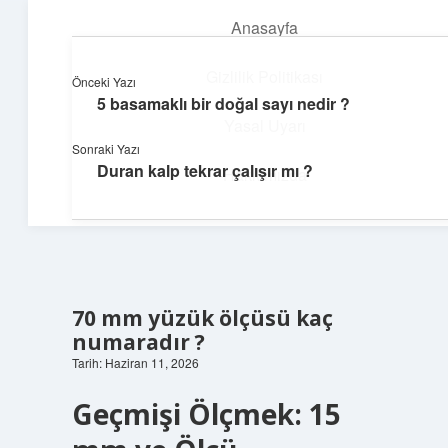
Anasayfa
menüyü
aç
Gizlilik Politikası
Önceki Yazı
5 basamaklı bir doğal sayı nedir ?
Neşeli Fikir Köşesi
Yasal Uyarı
Sonraki Yazı
Hayatına neşe katan kısa hikayeler!
Duran kalp tekrar çalışır mı ?
Hakkımızda
70 mm yüzük ölçüsü kaç
numaradır ?
Tarih: Haziran 11, 2026
Geçmişi Ölçmek: 15