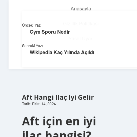
Anasayfa
menüyü
aç
Gizlilik Politikası
Önceki Yazı
Gym Sporu Nedir
Neşeli Fikir Köşesi
Yasal Uyarı
Sonraki Yazı
Hayatına neşe katan kısa hikayeler!
Wikipedia Kaç Yılında Açıldı
Hakkımızda
Aft Hangi Ilaç Iyi Gelir
Tarih: Ekim 14, 2024
Aft için en iyi
ilaç hangisi?