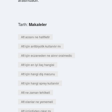
arasındadır.
Tarih:
Makaleler
Aft acısını ne hafifletir
Aft için antibiyotik kullanılır mı
Aft için eczaneden ne alınır oralmedic
Aft için en iyi ilaç hangisi
Aft için hangi diş macunu
Aft için hangi sprey kullanılır
Aft ne zaman tehlikeli
Aft olanlar ne yememeli
Aft üzüntüden çıkar mı