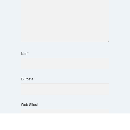
İsim*
E-Posta*
Web Sitesi
Scrol
to
the