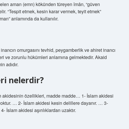
gelen aman (emn) kökünden türeyen îmân, “güven
r. “Tespit etmek, kesin karar vermek, teyit etmek”
man” anlamında da kullanılır.
u inancın omurgasını tevhid, peygamberlik ve ahiret inancı
eleri ve zorunlu hükümleri anlamına gelmektedir. Akaid
n adıdır.
ri nelerdir?
lam akidesinin özellikleri, madde madde… 1- İslam akidesi
 yoktur. … 2- İslam akidesi kesin delillere dayanır. … 3-
 4- İslam akidesi aşırılıklardan uzaktır.