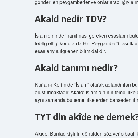
gönderilen peygamberler ve onlar aracılığıyla ins
Akaid nedir TDV?
İslam dininde inanılması gereken esasların bütün
tebliğ ettiği konularda Hz. Peygamber’i tasdik e
esaslarıyla ilgilenen bilim dalıdır.
Akaid tanımı nedir?
Kur’an-ı Kerim’de “İslam” olarak adlandırılan b
oluşturmaktadır. Akaid; İslam dininin temel ilk
aynı zamanda bu temel ilkelerden bahseden ilmi
TYT din akîde ne demek
Akîde: Bunlar, kişinin gönülden söz verip bağlı k