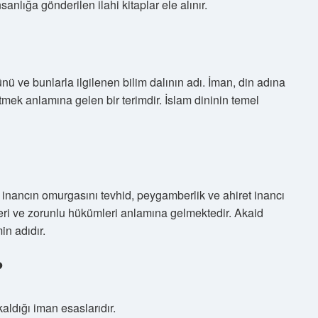
anlığa gönderilen ilahi kitaplar ele alınır.
ü ve bunlarla ilgilenen bilim dalının adı. İman, din adına
tmek anlamına gelen bir terimdir. İslam dininin temel
u inancın omurgasını tevhid, peygamberlik ve ahiret inancı
eleri ve zorunlu hükümleri anlamına gelmektedir. Akaid
n adıdır.
?
aldığı iman esaslarıdır.