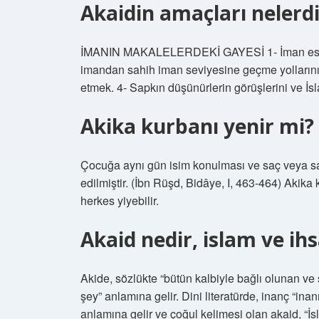
Akaidin amaçları nelerdi
İMANIN MAKALELERDEKİ GAYESİ 1- İman esaslar
imandan sahih iman seviyesine geçme yollarını
etmek. 4- Sapkın düşünürlerin görüşlerini ve İsl
Akika kurbanı yenir mi?
Çocuğa aynı gün isim konulması ve saç veya saç 
edilmiştir. (İbn Rüşd, Bidâye, I, 463-464) Akik
herkes yiyebilir.
Akaid nedir, islam ve ih
Akide, sözlükte “bütün kalbiyle bağlı olunan ve 
şey” anlamına gelir. Dini literatürde, inanç “in
anlamına gelir ve çoğul kelimesi olan akaid, “İsl