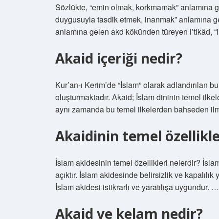
Sözlükte, “emin olmak, korkmamak” anlamına 
duygusuyla tasdik etmek, inanmak” anlamına geli
anlamına gelen akd kökünden türeyen i’tikâd, “i
Akaid içeriği nedir?
Kur’an-ı Kerim’de “İslam” olarak adlandırılan b
oluşturmaktadır. Akaid; İslam dininin temel ilk
aynı zamanda bu temel ilkelerden bahseden ilmi
Akaidinin temel özellikle
İslam akidesinin temel özellikleri nelerdir? İs
açıktır. İslam akidesinde belirsizlik ve kapalılık
İslam akidesi istikrarlı ve yaratılışa uygundur. …
Akaid ve kelam nedir?