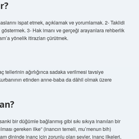
r?
ını ispat etmek, açıklamak ve yorumlamak. 2- Taklidi
 göstermek. 3- Hak imanı ve gerçeği arayanlara rehberlik
am’a yönelik itirazları çürütmek.
tellerinin ağırlığınca sadaka verilmesi tavsiye
a kurbanının etinden anne-baba da dâhil olmak üzere
san?
sanki bir düğümle bağlanmış gibi sıkı sıkıya inanılan bir
anılması gereken ilke” (inancın temeli, mu’menun bih)
am dininde inanç için zorunlu olan şeyler, inanç ilkeleri,