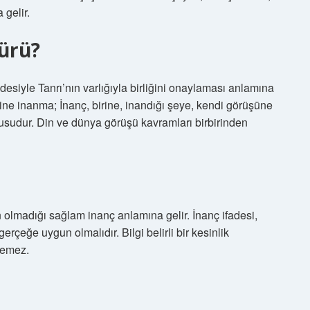
 gelir.
ürü?
adesiyle Tanrı’nın varlığıyla birliğini onaylaması anlamına
ir dine inanma; İnanç, birine, inandığı şeye, kendi görüşüne
usudur. Din ve dünya görüşü kavramları birbirinden
olmadığı sağlam inanç anlamına gelir. İnanç ifadesi,
çeğe uygun olmalıdır. Bilgi belirli bir kesinlik
lemez.