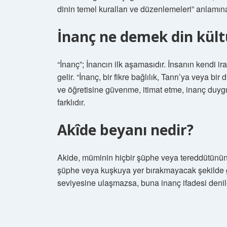
dinin temel kuralları ve düzenlemeleri” anlamına
İnanç ne demek din kült
“İnanç”; İnancın ilk aşamasıdır. İnsanın kendi ir
gelir. “İnanç, bir fikre bağlılık, Tanrı’ya veya b
ve öğretisine güvenme, itimat etme, inanç duyg
farklıdır.
Akîde beyanı nedir?
Akide, müminin hiçbir şüphe veya tereddütünün 
şüphe veya kuşkuya yer bırakmayacak şekilde ger
seviyesine ulaşmazsa, buna inanç ifadesi deni