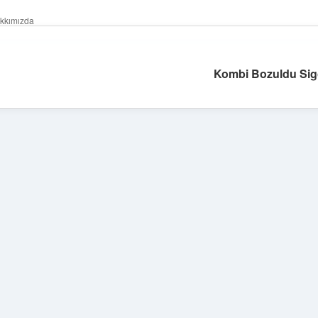
kkımızda
Kombi Bozuldu Sigo
Sidebar
ilbet giriş