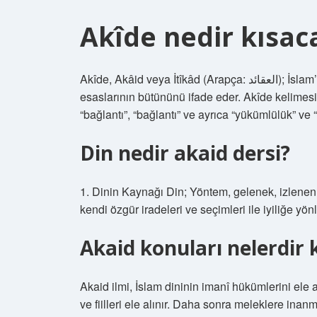
Akîde nedir kısac
Akîde, Akâid veya İtîkâd (Arapça: العقائد); İslam’da iman olarak geçerli olduğuna inanılan inanç
esaslarının bütününü ifade eder. Akîde kelimesi Arapça “a-k-d” (عقد) kökün
“bağlantı”, “bağlantı” ve ayrıca “yükümlülük” ve
Din nedir akaid dersi?
1. Dinin Kaynağı Din; Yöntem, gelenek, izlenen yo
kendi özgür iradeleri ve seçimleri ile iyiliğe yön
Akaid konuları nelerdir 
Akaid ilmi, İslam dininin imanî hükümlerini ele alan
ve fiilleri ele alınır. Daha sonra meleklere ina