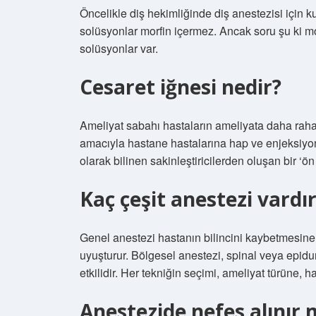
Öncelikle diş hekimliğinde diş anestezisi için 
solüsyonlar morfin içermez. Ancak soru şu ki mo
solüsyonlar var.
Cesaret iğnesi nedir?
Ameliyat sabahı hastaların ameliyata daha rahat
amacıyla hastane hastalarına hap ve enjeksiyon 
olarak bilinen sakinleştiricilerden oluşan bir ‘ön 
Kaç çeşit anestezi vardı
Genel anestezi hastanın bilincini kaybetmesine n
uyuşturur. Bölgesel anestezi, spinal veya epidu
etkilidir. Her tekniğin seçimi, ameliyat türüne, h
Anestezide nefes alınır 