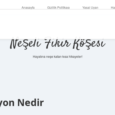
Anasayfa
Gizlilik Politikası
Yasal Uyarı
Ha
Neşeli Fikir Köşesi
Hayatına neşe katan kısa hikayeler!
yon Nedir