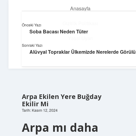
Anasayfa
menüyü
aç
Gizlilik Politikası
Önceki Yazı
Soba Bacası Neden Tüter
Neşeli Fikir Köşesi
Yasal Uyarı
Sonraki Yazı
Hayatına neşe katan kısa hikayeler!
Alüvyal Topraklar Ülkemizde Nerelerde Görülü
Hakkımızda
Arpa Ekilen Yere Buğday
Ekilir Mi
Tarih: Kasım 12, 2024
Arpa mı daha