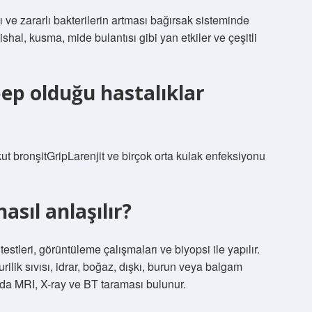
ı ve zararlı bakterilerin artması bağırsak sisteminde
hal, kusma, mide bulantısı gibi yan etkiler ve çeşitli
bep olduğu hastalıklar
kut bronşitGripLarenjit ve birçok orta kulak enfeksiyonu
asıl anlaşılır?
estleri, görüntüleme çalışmaları ve biyopsi ile yapılır.
rilik sıvısı, idrar, boğaz, dışkı, burun veya balgam
ında MRI, X-ray ve BT taraması bulunur.