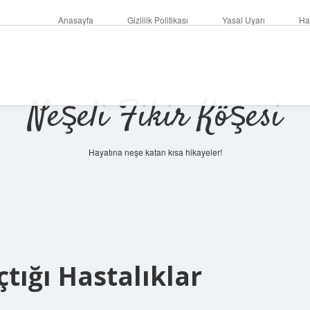
Anasayfa
Gizlilik Politikası
Yasal Uyarı
Ha
Neşeli Fikir Köşesi
Hayatına neşe katan kısa hikayeler!
çtığı Hastalıklar