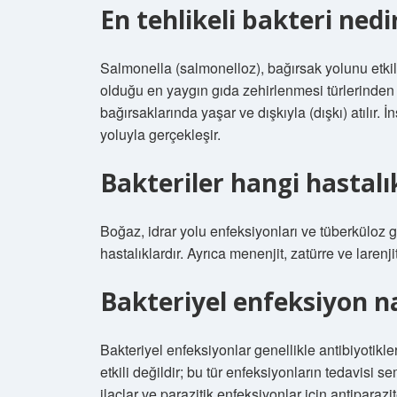
En tehlikeli bakteri nedi
Salmonella (salmonelloz), bağırsak yolunu etkile
olduğu en yaygın gıda zehirlenmesi türlerinden 
bağırsaklarında yaşar ve dışkıyla (dışkı) atılır.
yoluyla gerçekleşir.
Bakteriler hangi hastalı
Boğaz, idrar yolu enfeksiyonları ve tüberküloz g
hastalıklardır. Ayrıca menenjit, zatürre ve larenji
Bakteriyel enfeksiyon na
Bakteriyel enfeksiyonlar genellikle antibiyotiklerl
etkili değildir; bu tür enfeksiyonların tedavisi s
ilaçlar ve parazitik enfeksiyonlar için antiparazite