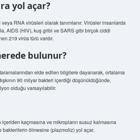
ara yol açar?
 veya RNA virüsleri olarak tanımlanır. Virüsler insanlarda
ola, AIDS (HIV), kuş gribi ve SARS gibi birçok ciddi
inen 219 virüs türü vardır.
nerede bulunur?
 taramalarından elde edilen bilgilere dayanarak, ortalama
dışkının 90 milyar bakteri içerdiği düşünüldüğünde,
lyon olduğu varsayılabilir.
yun içeriden kaçmasına ve mikropların susuz kalmasına
bakterilerin ölmesine (plazmoliz) yol açar.