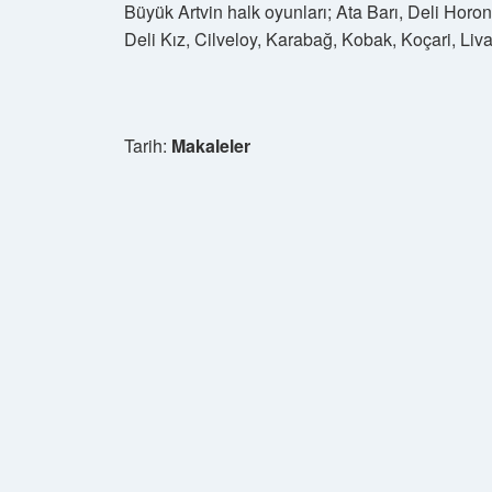
Büyük Artvin halk oyunları; Ata Barı, Deli Horo
Deli Kız, Cilveloy, Karabağ, Kobak, Koçari, Liva
Tarih:
Makaleler