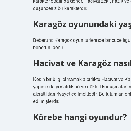
karakter etrafında döner. Hacivat zeki, nazik ve 
düşüncesiz bir karakterdir.
Karagöz oyunundaki yaşl
Beberuhi: Karagöz oyun türlerinde bir cüce fig
beberuhi denir.
Hacivat ve Karagöz nası
Kesin bir bilgi olmamakla birlikte Hacivat ve
yapımında yer aldıkları ve nükteli konuşmaları n
aksattıkları rivayet edilmektedir. Bu tutumları
edilmişlerdir.
Körebe hangi oyundur?