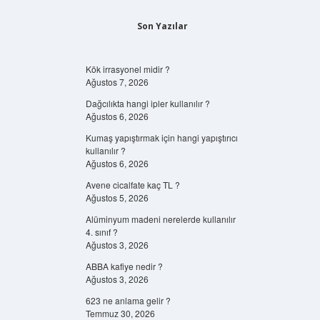
Son Yazılar
Kök irrasyonel midir ?
Ağustos 7, 2026
Dağcılıkta hangi ipler kullanılır ?
Ağustos 6, 2026
Kumaş yapıştırmak için hangi yapıştırıcı
kullanılır ?
Ağustos 6, 2026
Avene cicalfate kaç TL ?
Ağustos 5, 2026
Alüminyum madeni nerelerde kullanılır
4. sınıf ?
Ağustos 3, 2026
ABBA kafiye nedir ?
Ağustos 3, 2026
623 ne anlama gelir ?
Temmuz 30, 2026