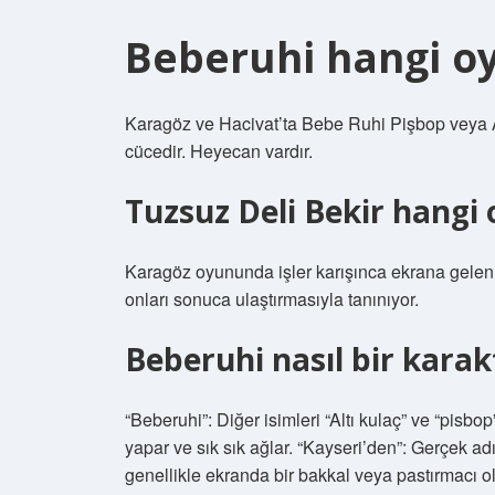
Beberuhi hangi o
Karagöz ve Hacivat’ta Bebe Ruhi Pişbop veya Alt
cücedir. Heyecan vardır.
Tuzsuz Deli Bekir hangi
Karagöz oyununda işler karışınca ekrana gelen 
onları sonuca ulaştırmasıyla tanınıyor.
Beberuhi nasıl bir karak
“Beberuhi”: Diğer isimleri “Altı kulaç” ve “pisbo
yapar ve sık sık ağlar. “Kayseri’den”: Gerçek a
genellikle ekranda bir bakkal veya pastırmacı o