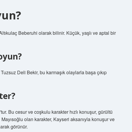
yun?
ıkulaç Beberuhi olarak bilinir. Küçük, yaşlı ve aptal bir
 oyun?
Tuzsuz Deli Bekir, bu karmaşık olaylarla başa çıkıp
ter?
p”tur. Bu cesur ve coşkulu karakter hızlı konuşur, gürültü
dı Mayısoğlu olan karakter, Kayseri aksanıyla konuşur ve
larak görünür.