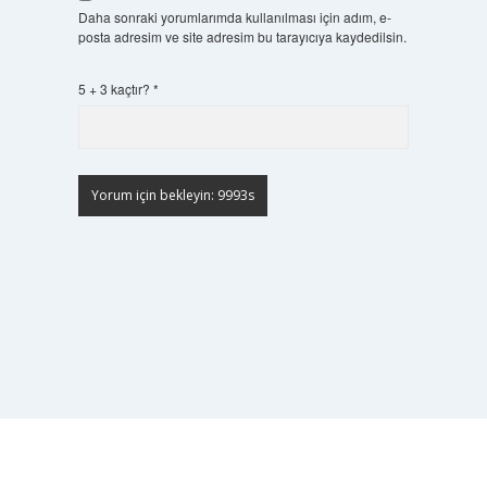
Daha sonraki yorumlarımda kullanılması için adım, e-
posta adresim ve site adresim bu tarayıcıya kaydedilsin.
5 + 3 kaçtır?
*
Scrol
to
the