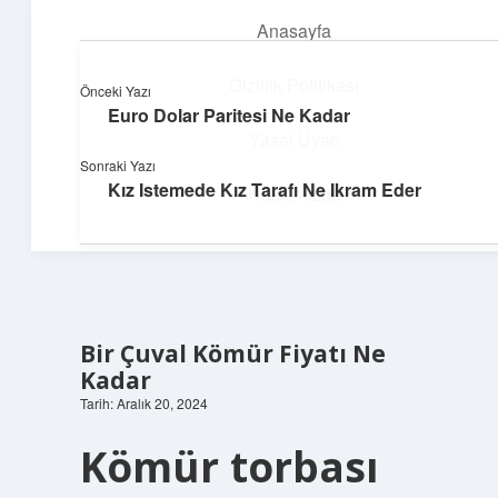
Anasayfa
menüyü
aç
Gizlilik Politikası
Önceki Yazı
Euro Dolar Paritesi Ne Kadar
Neşeli Fikir Köşesi
Yasal Uyarı
Sonraki Yazı
Hayatına neşe katan kısa hikayeler!
Kız Istemede Kız Tarafı Ne Ikram Eder
Hakkımızda
Bir Çuval Kömür Fiyatı Ne
Kadar
Tarih: Aralık 20, 2024
Kömür torbası