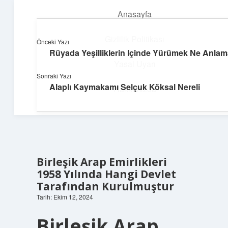
Anasayfa
menüyü
aç
Gizlilik Politikası
Önceki Yazı
Rüyada Yeşilliklerin Içinde Yürümek Ne Anlama
Neşeli Fikir Köşesi
Yasal Uyarı
Sonraki Yazı
Hayatına neşe katan kısa hikayeler!
Alaplı Kaymakamı Selçuk Köksal Nereli
Hakkımızda
Birleşik Arap Emirlikleri
1958 Yılında Hangi Devlet
Tarafından Kurulmuştur
Tarih: Ekim 12, 2024
Birleşik Arap