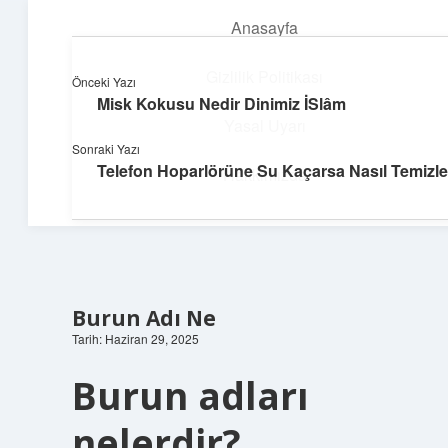
Anasayfa
menüyü
aç
Gizlilik Politikası
Önceki Yazı
Misk Kokusu Nedir Dinimiz İSlâm
Neşeli Fikir Köşesi
Yasal Uyarı
Sonraki Yazı
Hayatına neşe katan kısa hikayeler!
Telefon Hoparlörüne Su Kaçarsa Nasıl Temizle
Hakkımızda
Burun Adı Ne
Tarih: Haziran 29, 2025
Burun adları
nelerdir?