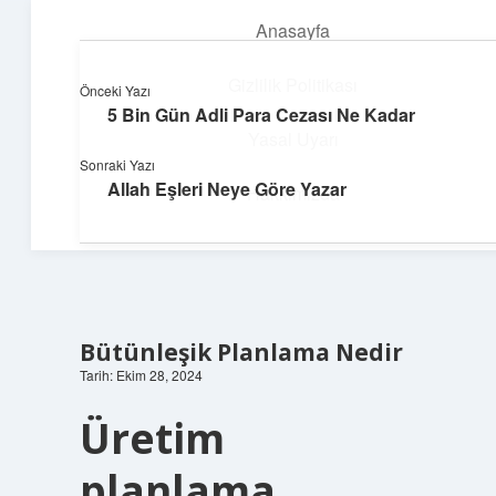
Anasayfa
menüyü
aç
Gizlilik Politikası
Önceki Yazı
5 Bin Gün Adli Para Cezası Ne Kadar
Neşeli Fikir Köşesi
Yasal Uyarı
Sonraki Yazı
Hayatına neşe katan kısa hikayeler!
Allah Eşleri Neye Göre Yazar
Hakkımızda
Bütünleşik Planlama Nedir
Tarih: Ekim 28, 2024
Üretim
planlama