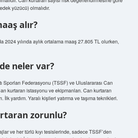
malıdır. Can kurtaran sayısı risk değerlendirmesine göre
yedek yüzücü) olmalıdır.
aaş alır?
da 2024 yılında aylık ortalama maaş 27.805 TL olurken,
de neler var?
ltı Sporları Federasyonu (TSSF) ve Uluslararası Can
Can kurtaran istasyonu ve ekipmanları. Can kurtaran
lk yardım. Yaralı kişileri yatırma ve taşıma teknikleri.
rtaran zorunlu?
jlar ve her türlü kıyı tesislerinde, sadece TSSF’den