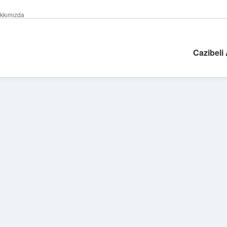
kkımızda
Cazibeli
Sidebar
ilbet giriş