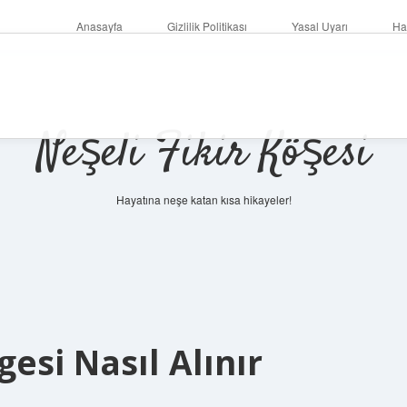
Anasayfa
Gizlilik Politikası
Yasal Uyarı
Ha
Neşeli Fikir Köşesi
Hayatına neşe katan kısa hikayeler!
esi Nasıl Alınır