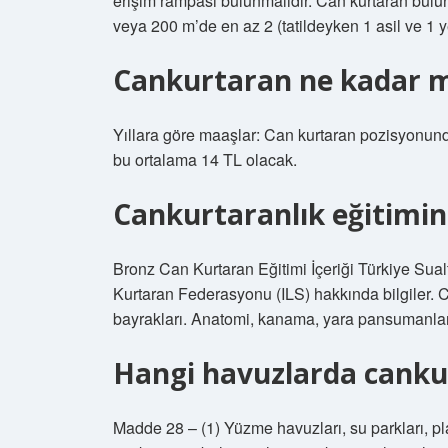
erişim rampası bulunmalıdır. Can kurtaran bulun
veya 200 m’de en az 2 (tatildeyken 1 asil ve 1 
Cankurtaran ne kadar m
Yıllara göre maaşlar: Can kurtaran pozisyonun
bu ortalama 14 TL olacak.
Cankurtaranlık eğitimin
Bronz Can Kurtaran Eğitimi İçeriği Türkiye Sua
Kurtaran Federasyonu (ILS) hakkında bilgiler. 
bayrakları. Anatomi, kanama, yara pansumanları. İ
Hangi havuzlarda canku
Madde 28 – (1) Yüzme havuzları, su parkları, pla