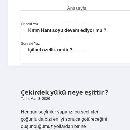
Anasayfa
menüyü
aç
Gizlilik Politikası
Önceki Yazı
Kırım Hanı soyu devam ediyor mu ?
Neşeli Fikir Köşesi
Yasal Uyarı
Sonraki Yazı
Hayatına neşe katan kısa hikayeler!
Işitsel özellik nedir ?
Hakkımızda
Çekirdek yükü neye eşittir ?
Tarih: Mart 3, 2026
Her gün seçimler yaparız; bu seçimler
çoğunlukla bizi en iyi sonuca götüreceğini
düşündüğümüz yollardan birine