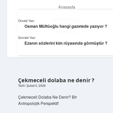
Anasayfa
menüyü
aç
Gizlilik Politikası
Önceki Yazı
Osman Müftüoğlu hangi gazetede yazıyor ?
Neşeli Fikir Köşesi
Yasal Uyarı
Sonraki Yazı
Hayatına neşe katan kısa hikayeler!
Ezanın sözlerini kim rüyasında görmüştür ?
Hakkımızda
Çekmeceli dolaba ne denir ?
Tarih: Şubat 5, 2026
Çekmeceli Dolaba Ne Denir? Bir
Antropolojik Perspektif