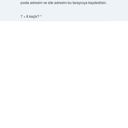
posta adresim ve site adresim bu tarayıcıya kaydedilsin.
7 + 8 kaçtır?
*
Scrol
to
the
top