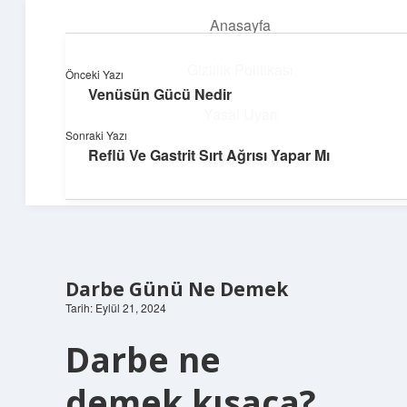
Anasayfa
menüyü
aç
Gizlilik Politikası
Önceki Yazı
Venüsün Gücü Nedir
Neşeli Fikir Köşesi
Yasal Uyarı
Sonraki Yazı
Hayatına neşe katan kısa hikayeler!
Reflü Ve Gastrit Sırt Ağrısı Yapar Mı
Hakkımızda
Darbe Günü Ne Demek
Tarih: Eylül 21, 2024
Darbe ne
demek kısaca?