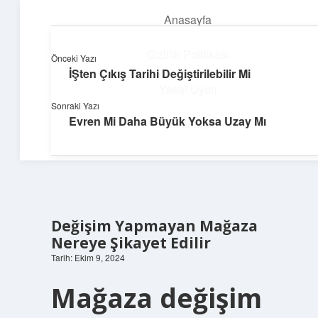
Anasayfa
menüyü
aç
Gizlilik Politikası
Önceki Yazı
İŞten Çıkış Tarihi Değiştirilebilir Mi
Neşeli Fikir Köşesi
Yasal Uyarı
Sonraki Yazı
Hayatına neşe katan kısa hikayeler!
Evren Mi Daha Büyük Yoksa Uzay Mı
Hakkımızda
Değişim Yapmayan Mağaza
Nereye Şikayet Edilir
Tarih: Ekim 9, 2024
Mağaza değişim