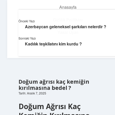
Anasayfa
menüyü
aç
Gizlilik Politikası
Önceki Yazı
Azerbaycan geleneksel şarkıları nelerdir ?
Neşeli Fikir Köşesi
Yasal Uyarı
Sonraki Yazı
Hayatına neşe katan kısa hikayeler!
Kadılık teşkilatını kim kurdu ?
Hakkımızda
Doğum ağrısı kaç kemiğin
kırılmasına bedel ?
Tarih: Aralık 7, 2025
Doğum Ağrısı Kaç