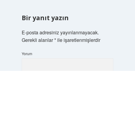
Bir yanıt yazın
E-posta adresiniz yayınlanmayacak.
Gerekli alanlar
*
ile işaretlenmişlerdir
Yorum
Scrol
to
the
top
İsim*