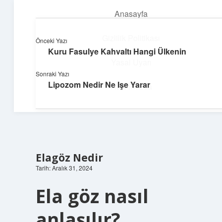
Anasayfa
menüyü
aç
Gizlilik Politikası
Önceki Yazı
Kuru Fasulye Kahvaltı Hangi Ülkenin
Neşeli Fikir Köşesi
Yasal Uyarı
Sonraki Yazı
Hayatına neşe katan kısa hikayeler!
Lipozom Nedir Ne Işe Yarar
Hakkımızda
Elagöz Nedir
Tarih: Aralık 31, 2024
Ela göz nasıl
anlaşılır?