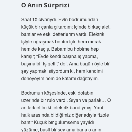
O Anın Sürprizi
Saat 10 civarıydı. Evin bodrumundan
küçük bir çanta çıkardım; içinde birkaç alet,
bantlar ve eski defterlerim vardı. Elektrik
işiyle uğraşmak benim için hem merak
hem de kaçış. Babam bu hobime hep
karışır; “Evde kendi başına iş yapma,
başına bir iş gelir,” der. Ama bugün öyle bir
şey yapmak istiyordum ki, hem kendimi
deneyeyim hem de kafamı dağıtayım.
Bodrumun köşesinde, eski dolabın
üzerinde bir rulo vardı. Siyah ve parlak… O
an fark ettim ki, elektrik bandıymış. Yani
halk arasında bildiğimiz diğer adıyla “izole
bant.” Küçük bir gülümseme yayıldı
yüzüme; basit bir şey ama bana o anın