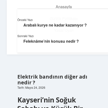
Anasayfa
menüyü
aç
Gizlilik Politikası
Önceki Yazı
Arabalı kurye ne kadar kazanıyor ?
Neşeli Fikir Köşesi
Yasal Uyarı
Sonraki Yazı
Hayatına neşe katan kısa hikayeler!
Feleknâme’nin konusu nedir ?
Hakkımızda
Elektrik bandının diğer adı
nedir ?
Tarih: Mayıs 24, 2026
Kayseri’nin Soğuk