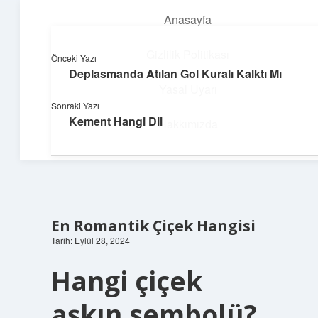
Anasayfa
menüyü
aç
Gizlilik Politikası
Önceki Yazı
Deplasmanda Atılan Gol Kuralı Kalktı Mı
Neşeli Fikir Köşesi
Yasal Uyarı
Sonraki Yazı
Hayatına neşe katan kısa hikayeler!
Kement Hangi Dil
Hakkımızda
En Romantik Çiçek Hangisi
Tarih: Eylül 28, 2024
Hangi çiçek
aşkın sembolü?