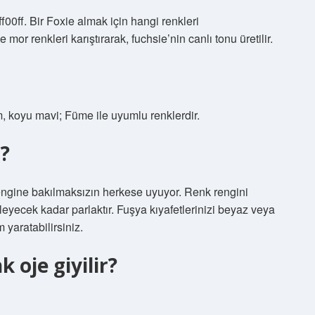
f00ff. Bir Foxie almak için hangi renkleri
or renkleri karıştırarak, fuchsie’nin canlı tonu üretilir.
m, koyu mavi; Füme ile uyumlu renklerdir.
r?
 rengine bakılmaksızın herkese uyuyor. Renk rengini
leyecek kadar parlaktır. Fuşya kıyafetlerinizi beyaz veya
 yaratabilirsiniz.
 oje giyilir?