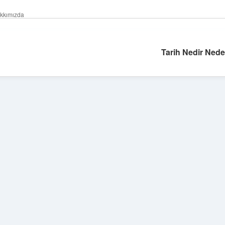
kkımızda
Tarih Nedir Ned
Sidebar
ilbet giriş