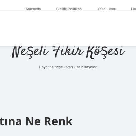
Anasayfa
Gizlilik Politikası
Yasal Uyarı
Ha
Neşeli Fikir Köşesi
Hayatına neşe katan kısa hikayeler!
ltına Ne Renk