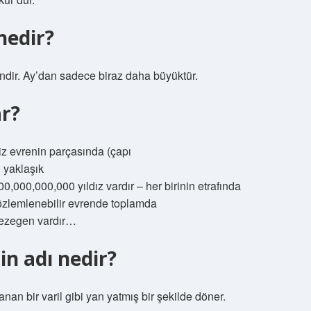
nedir?
dir. Ay’dan sadece biraz daha büyüktür.
r?
iz evrenin parçasında (çapı
 yaklaşık
000,000,000 yıldız vardır – her birinin etrafında
gözlemlenebilir evrende toplamda
gezegen vardır…
in adı nedir?
an bir varil gibi yan yatmış bir şekilde döner.