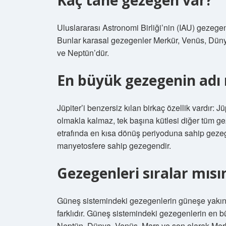
Kaç tane gezegen var?
Uluslararası Astronomi Birliği’nin (IAU) gezege
Bunlar karasal gezegenler Merkür, Venüs, Dünya
ve Neptün’dür.
En büyük gezegenin adı 
Jüpiter’i benzersiz kılan birkaç özellik vardır:
olmakla kalmaz, tek başına kütlesi diğer tüm gez
etrafında en kısa dönüş periyoduna sahip geze
manyetosfere sahip gezegendir.
Gezegenleri sıralar mısı
Güneş sistemindeki gezegenlerin güneşe yakınlı
farklıdır. Güneş sistemindeki gezegenlerin en b
Neptün, Dünya, Venüs, Mars ve son olarak Merk