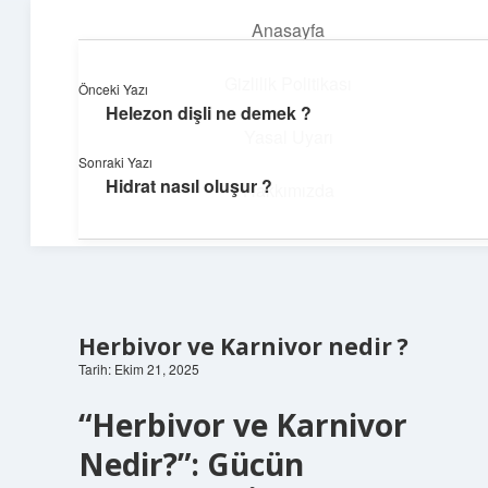
Anasayfa
menüyü
aç
Gizlilik Politikası
Önceki Yazı
Helezon dişli ne demek ?
Neşeli Fikir Köşesi
Yasal Uyarı
Sonraki Yazı
Hayatına neşe katan kısa hikayeler!
Hidrat nasıl oluşur ?
Hakkımızda
Herbivor ve Karnivor nedir ?
Tarih: Ekim 21, 2025
“Herbivor ve Karnivor
Nedir?”: Gücün