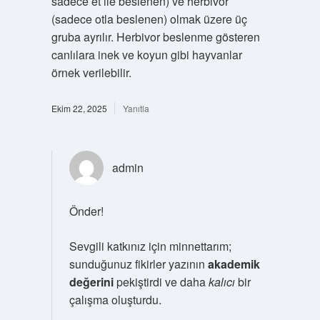
sadece et ile beslenen) ve herbivor
(sadece otla beslenen) olmak üzere üç
gruba ayrılır. Herbivor beslenme gösteren
canlılara inek ve koyun gibi hayvanlar
örnek verilebilir.
Ekim 22, 2025
Yanıtla
admin
Önder!
Sevgili katkınız için minnettarım;
sunduğunuz fikirler yazının
akademik
değerini
pekiştirdi ve daha
kalıcı
bir
çalışma oluşturdu.