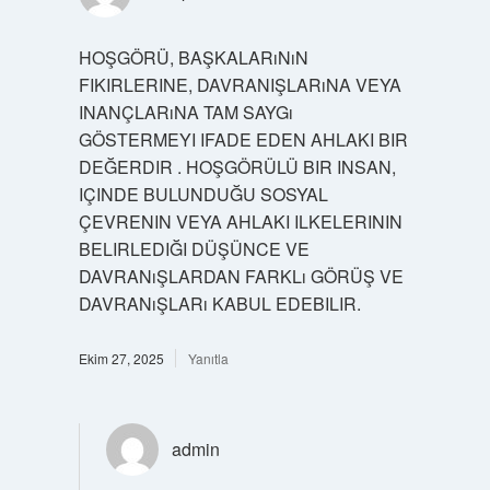
HOŞGÖRÜ, BAŞKALARıNıN
FIKIRLERINE, DAVRANIŞLARıNA VEYA
INANÇLARıNA TAM SAYGı
GÖSTERMEYI IFADE EDEN AHLAKI BIR
DEĞERDIR . HOŞGÖRÜLÜ BIR INSAN,
IÇINDE BULUNDUĞU SOSYAL
ÇEVRENIN VEYA AHLAKI ILKELERININ
BELIRLEDIĞI DÜŞÜNCE VE
DAVRANıŞLARDAN FARKLı GÖRÜŞ VE
DAVRANıŞLARı KABUL EDEBILIR.
Ekim 27, 2025
Yanıtla
admin