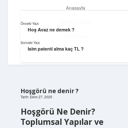
Anasayfa
menüyü
aç
Gizlilik Politikası
Önceki Yazı
Hoş Avaz ne demek ?
Neşeli Fikir Köşesi
Yasal Uyarı
Sonraki Yazı
Hayatına neşe katan kısa hikayeler!
Isim patenti alma kaç TL ?
Hakkımızda
Hoşgörü ne denir ?
Tarih: Ekim 27, 2025
Hoşgörü Ne Denir?
Toplumsal Yapılar ve