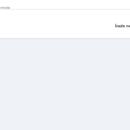
ımızda
İrade ne
Sidebar