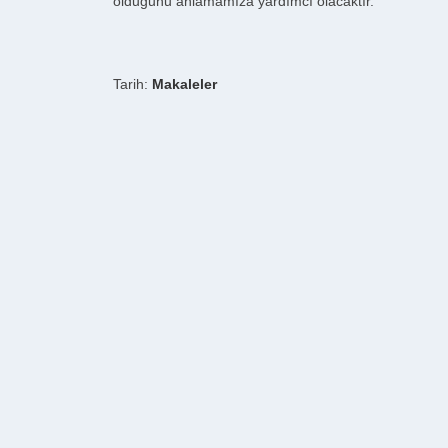
olduğunu anlamamıza yardımcı olacaktır.
Tarih:
Makaleler