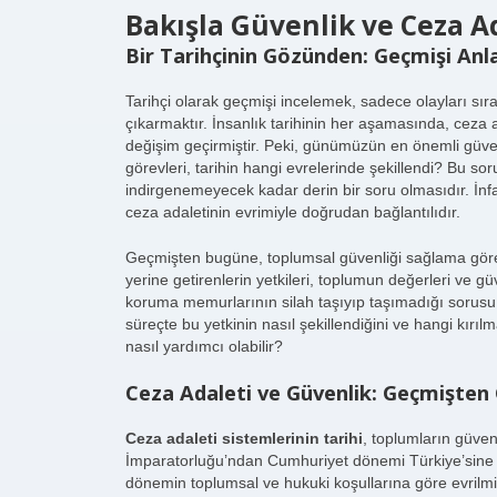
Bakışla Güvenlik ve Ceza A
Bir Tarihçinin Gözünden: Geçmişi A
Tarihçi olarak geçmişi incelemek, sadece olayları sı
çıkarmaktır. İnsanlık tarihinin her aşamasında, ceza 
değişim geçirmiştir. Peki, günümüzün en önemli güve
görevleri, tarihin hangi evrelerinde şekillendi? Bu so
indirgenemeyecek kadar derin bir soru olmasıdır. İn
ceza adaletinin evrimiyle doğrudan bağlantılıdır.
Geçmişten bugüne, toplumsal güvenliği sağlama görev
yerine getirenlerin yetkileri, toplumun değerleri ve gü
koruma memurlarının silah taşıyıp taşımadığı sorusu
süreçte bu yetkinin nasıl şekillendiğini ve hangi kır
nasıl yardımcı olabilir?
Ceza Adaleti ve Güvenlik: Geçmişte
Ceza adaleti sistemlerinin tarihi
, toplumların güvenl
İmparatorluğu’ndan Cumhuriyet dönemi Türkiye’sine ka
dönemin toplumsal ve hukuki koşullarına göre evrilmi