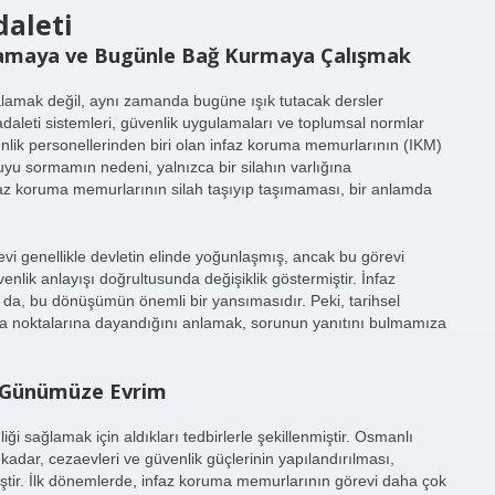
daleti
nlamaya ve Bugünle Bağ Kurmaya Çalışmak
ralamak değil, aynı zamanda bugüne ışık tutacak dersler
adaleti sistemleri, güvenlik uygulamaları ve toplumsal normlar
nlik personellerinden biri olan infaz koruma memurlarının (IKM)
ruyu sormamın nedeni, yalnızca bir silahın varlığına
faz koruma memurlarının silah taşıyıp taşımaması, bir anlamda
i genellikle devletin elinde yoğunlaşmış, ancak bu görevi
venlik anlayışı doğrultusunda değişiklik göstermiştir. İnfaz
 da, bu dönüşümün önemli bir yansımasıdır. Peki, tarihsel
ılma noktalarına dayandığını anlamak, sorunun yanıtını bulmamıza
n Günümüze Evrim
iği sağlamak için aldıkları tedbirlerle şekillenmiştir. Osmanlı
dar, cezaevleri ve güvenlik güçlerinin yapılandırılması,
ştir. İlk dönemlerde, infaz koruma memurlarının görevi daha çok