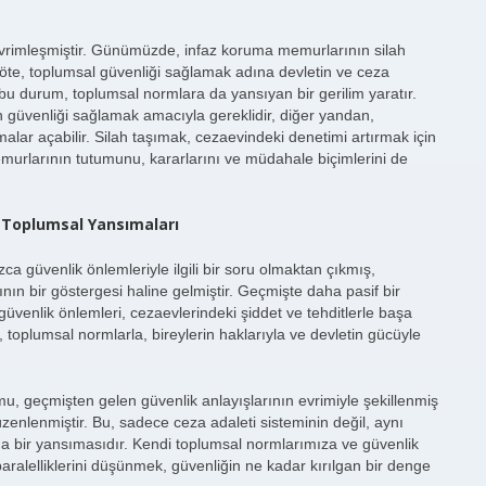
 evrimleşmiştir. Günümüzde, infaz koruma memurlarının silah
 öte, toplumsal güvenliği sağlamak adına devletin ve ceza
ak bu durum, toplumsal normlara da yansıyan bir gerilim yaratır.
 güvenliği sağlamak amacıyla gereklidir, diğer yandan,
malar açabilir. Silah taşımak, cezaevindeki denetimi artırmak için
murlarının tutumunu, kararlarını ve müdahale biçimlerini de
 Toplumsal Yansımaları
ca güvenlik önlemleriyle ilgili bir soru olmaktan çıkmış,
ın bir göstergesi haline gelmiştir. Geçmişte daha pasif bir
üvenlik önlemleri, cezaevlerindeki şiddet ve tehditlerle başa
toplumsal normlarla, bireylerin haklarıyla ve devletin gücüyle
, geçmişten gelen güvenlik anlayışlarının evrimiyle şekillenmiş
enlenmiştir. Bu, sadece ceza adaleti sisteminin değil, aynı
a bir yansımasıdır. Kendi toplumsal normlarımıza ve güvenlik
alelliklerini düşünmek, güvenliğin ne kadar kırılgan bir denge