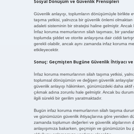
Sosyal Dönüşüm ve Güvenlik Prensipleri
Güvenlik anlayışı, toplumların dönüşümüyle birlikte
taşıma yetkisi, yalnızca bir güvenlik önlemi olmaktan
adaleti sisteminin bir stratejisi haline gelmiştir. Anc
İnfaz koruma memurlarının silah taşıması, bir yandan
toplumda şiddet ve otorite anlayışına dair ciddi tartış
gerekli olabilir, ancak aynı zamanda infaz koruma me
etkileyecektir.
Sonuç: Geçmişten Bugüne Güvenlik İhtiyacı ve
İnfaz koruma memurlarının silah taşıma yetkisi, yalnız
toplumsal dönüşümün ve değişen güvenlik anlayışların
güvenlik anlayışı hâkimken, günümüzdeki daha aktif g
çıkmak adına zorunlu hale gelmiştir. Ancak bu durum, 
ilgili sürekli bir gerilim yaratmaktadır.
Bugün infaz koruma memurlarının silah taşıma durumu
ve günümüzün güvenlik ihtiyaçlarına göre yeniden düz
zamanda toplumun değerleri ve güvenlik algılarının d
anlayışımıza bakarken, geçmişin ve günümüzün bu par