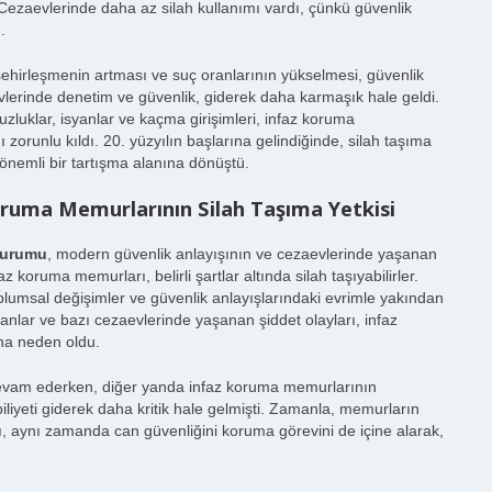
. Cezaevlerinde daha az silah kullanımı vardı, çünkü güvenlik
.
ehirleşmenin artması ve suç oranlarının yükselmesi, güvenlik
evlerinde denetim ve güvenlik, giderek daha karmaşık hale geldi.
uzluklar, isyanlar ve kaçma girişimleri, infaz koruma
 zorunlu kıldı. 20. yüzyılın başlarına gelindiğinde, silah taşıma
li önemli bir tartışma alanına dönüştü.
oruma Memurlarının Silah Taşıma Yetkisi
durumu
, modern güvenlik anlayışının ve cezaevlerinde yaşanan
 koruma memurları, belirli şartlar altında silah taşıyabilirler.
lumsal değişimler ve güvenlik anlayışlarındaki evrimle yakından
yanlar ve bazı cezaevlerinde yaşanan şiddet olayları, infaz
na neden oldu.
devam ederken, diğer yanda infaz koruma memurlarının
liyeti giderek daha kritik hale gelmişti. Zamanla, memurların
ı, aynı zamanda can güvenliğini koruma görevini de içine alarak,