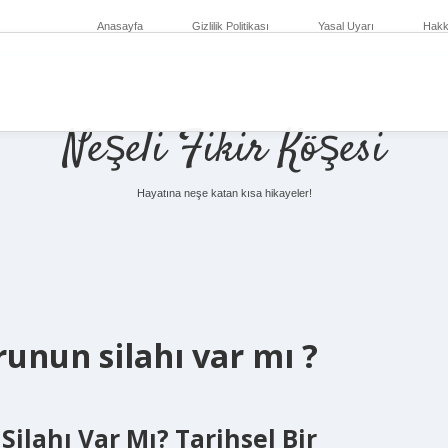
Anasayfa
Gizlilik Politikası
Yasal Uyarı
Hakk
Neşeli Fikir Köşesi
Hayatına neşe katan kısa hikayeler!
nun silahı var mı ?
lahı Var Mı? Tarihsel Bir