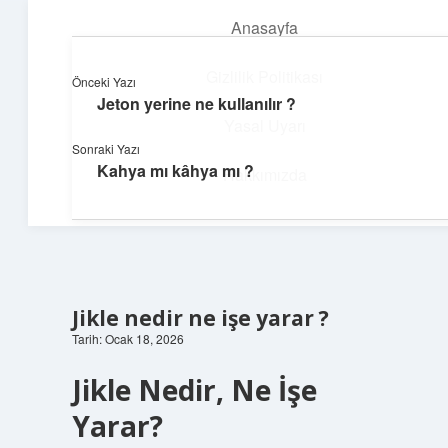
Anasayfa
menüyü
aç
Gizlilik Politikası
Önceki Yazı
Jeton yerine ne kullanılır ?
Neşeli Fikir Köşesi
Yasal Uyarı
Sonraki Yazı
Hayatına neşe katan kısa hikayeler!
Kahya mı kâhya mı ?
Hakkımızda
Jikle nedir ne işe yarar ?
Tarih: Ocak 18, 2026
Jikle Nedir, Ne İşe
Yarar?