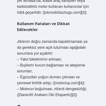
yer almasa da, klasik araç sahipleri veya
karbüratörlü motor kullanan kullanıcılar için
hâlâ geçerlidir. ([otomobilsozlugu.com][3])
Kullanım Hataları ve Dikkat
Edilecekler
Jiklenin doğru zamanda kapatılmaması ya
da gereksiz yere açık tutulması aşağıdaki
sorunlara yol açabilir:
–
Yakıt tüketiminin artması;
–
Bujilerin kurum bağlaması ve ateşleme
sorunları;
–
Egzozdan yoğun duman çıkması ve
çevresel kirlilik artışı; ([motoclup.com][4])
–
Motorun boğulması, rölanti dengesizliği;
([Garantili Arabam Oto Ekspertiz][2])