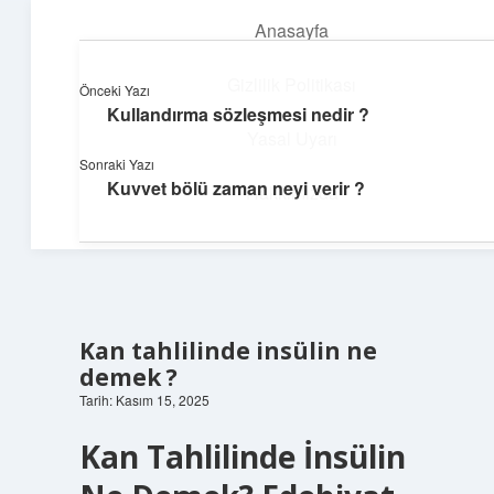
Anasayfa
menüyü
aç
Gizlilik Politikası
Önceki Yazı
Kullandırma sözleşmesi nedir ?
Neşeli Fikir Köşesi
Yasal Uyarı
Sonraki Yazı
Hayatına neşe katan kısa hikayeler!
Kuvvet bölü zaman neyi verir ?
Hakkımızda
Kan tahlilinde insülin ne
demek ?
Tarih: Kasım 15, 2025
Kan Tahlilinde İnsülin