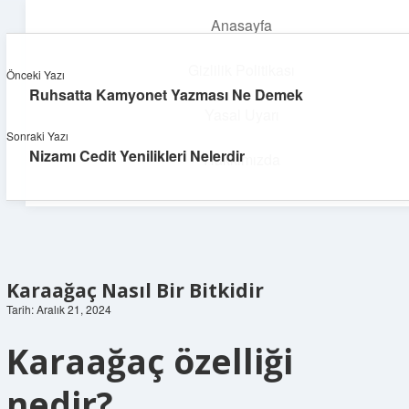
Anasayfa
menüyü
aç
Gizlilik Politikası
Önceki Yazı
Ruhsatta Kamyonet Yazması Ne Demek
Neşeli Fikir Köşesi
Yasal Uyarı
Sonraki Yazı
Hayatına neşe katan kısa hikayeler!
Nizamı Cedit Yenilikleri Nelerdir
Hakkımızda
Karaağaç Nasıl Bir Bitkidir
Tarih: Aralık 21, 2024
Karaağaç özelliği
nedir?