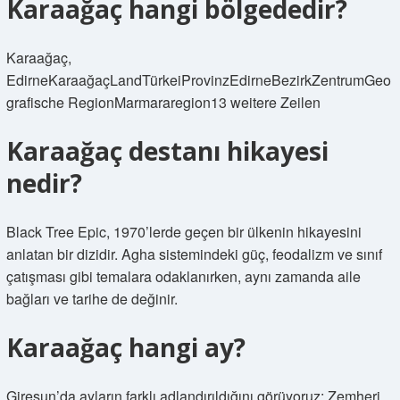
Karaağaç hangi bölgededir?
Karaağaç,
EdirneKaraağaçLandTürkeiProvinzEdirneBezirkZentrumGeo
grafische RegionMarmararegion13 weitere Zeilen
Karaağaç destanı hikayesi
nedir?
Black Tree Epic, 1970’lerde geçen bir ülkenin hikayesini
anlatan bir dizidir. Agha sistemindeki güç, feodalizm ve sınıf
çatışması gibi temalara odaklanırken, aynı zamanda aile
bağları ve tarihe de değinir.
Karaağaç hangi ay?
Giresun’da ayların farklı adlandırıldığını görüyoruz: Zemheri