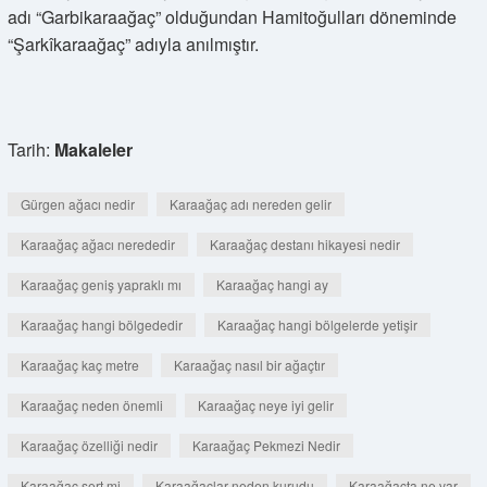
adı “Garbikaraağaç” olduğundan Hamitoğulları döneminde
“Şarkîkaraağaç” adıyla anılmıştır.
Tarih:
Makaleler
Gürgen ağacı nedir
Karaağaç adı nereden gelir
Karaağaç ağacı nerededir
Karaağaç destanı hikayesi nedir
Karaağaç geniş yapraklı mı
Karaağaç hangi ay
Karaağaç hangi bölgededir
Karaağaç hangi bölgelerde yetişir
Karaağaç kaç metre
Karaağaç nasıl bir ağaçtır
Karaağaç neden önemli
Karaağaç neye iyi gelir
Karaağaç özelliği nedir
Karaağaç Pekmezi Nedir
Karaağaç sert mi
Karaağaçlar neden kurudu
Karaağaçta ne var