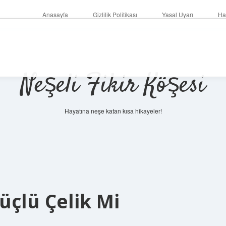
Anasayfa
Gizlilik Politikası
Yasal Uyarı
Ha
Neşeli Fikir Köşesi
Hayatına neşe katan kısa hikayeler!
üçlü Çelik Mi