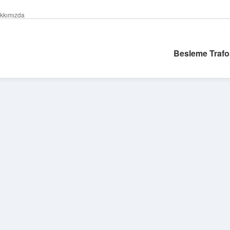
kkımızda
Besleme Trafo
Sidebar
ilbet giriş