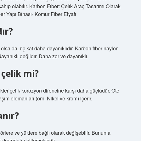
 sahip olabilir. Karbon Fiber: Çelik Araç Tasarımı Olarak
r Yapı Binası› Kömür Fiber Elyafı
ır?
f olsa da, üç kat daha dayanıklıdır. Karbon fiber naylon
dayanıklı değildir. Daha zor ve dayanıklı.
 çelik mi?
ikler çelik korozyon direncine karşı daha güçlüdür. Öte
şım elemanları (örn. Nikel ve krom) içerir.
anır?
örlere ve yüklere bağlı olarak değişebilir. Bununla
ğını koruduğu bilinmektedir.